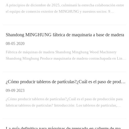
A principios de diciembre de 2025, culminará la estrecha colaboración entre
el equipo de comercio exterior de MINGHUNG y nuestros socios: 9
contenedores completamente cargados con el equipo principal para una línea
de producción de madera contrachapada.
Shandong MINGHUNG fábrica de maquinaria a base de madera
08-05 2020
Fábrica de máquinas de madera Shandong Minghung Wood Machinery
Shandong Minghung Produce maquinaria de madera contrachapada en Linyi
City City, China, dedicada a proporcionar máquinas de alta calidad y
máquinas adecuadas, máquina de chapa, máquina de madera contrachapada,
máquina de empalme de chapa. Máquina seca de variedades, máquina de
¿Cómo producir tableros de partículas?¿Cuál es el paso de producción?
pelado de veneno, madera vywood vly vywwood Vwood vywood
09-09 2023
¿Cómo producir tableros de partículas?¿Cuál es el paso de producción para
fabricar tableros de partículas? Introducción: Los tableros de partículas,
también conocidos como aglomerados, son un material versátil y rentable
ampliamente utilizado en las industrias de la construcción y el mueble.Se
fabrica comprimiendo partículas de madera y adhesivo juntos.
La guía definitiva para máquinas de prensado en caliente de madera contrachapada: elaboración de madera contrachapada de alta calidad