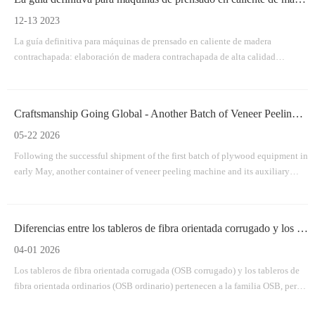
12-13 2023
La guía definitiva para máquinas de prensado en caliente de madera
contrachapada: elaboración de madera contrachapada de alta calidad
Introducción: La madera contrachapada es un material versátil y
ampliamente utilizado en diversas industrias, desde la construcción hasta la
fabricación de muebles.Entre bastidores, las máquinas de prensado en
Craftsmanship Going Global - Another Batch of Veneer Peeling Machine & Auxiliary Equipment Shipped To Qingdao Port
caliente de contrachapado desempeñan un papel crucial en el proceso de
producción.
05-22 2026
Following the successful shipment of the first batch of plywood equipment in
early May, another container of veneer peeling machine and its auxiliary
facilities was smoothly dispatched to Qingdao Port on May 21. The
equipment will soon be shipped overseas and delivered to the customer.
Diferencias entre los tableros de fibra orientada corrugado y los tableros de fibra orientada ordinarios
04-01 2026
Los tableros de fibra orientada corrugada (OSB corrugado) y los tableros de
fibra orientada ordinarios (OSB ordinario) pertenecen a la familia OSB, pero
son fundamentalmente diferentes en estructura, proceso de fabricación y