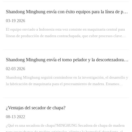
aplicación.
Shandong Minghung envía con éxito equipos para la línea de producción de madera contrachapada
03-19 2026
El equipo enviado a Indonesia esta vez consiste en maquinaria central para
líneas de producción de madera contrachapada, que cubre procesos clave
desde el manejo de troncos hasta el procesamiento de paneles terminados.
Shandong Minghung envía el torno pelador y la descortezadora de madera según lo previsto
02-03 2026
Shandong Minghung seguirá centrándose en la investigación, el desarrollo y
la fabricación de maquinaria para el procesamiento de madera. Estamos
comprometidos a construir asociaciones mutuamente beneficiosas a largo
plazo con clientes globales a través de productos confiables, entregas
oportunas y servicio profesional.
¿Ventajas del secador de chapa?
08-13 2022
¿Qué es una secadora de chapa?MINGHUNG Secadora de chapa de madera
para secar chapas de madera originales, elimina la humedad abundante, al