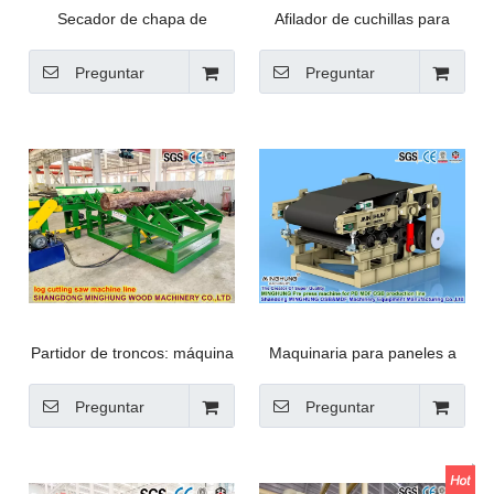
Secador de chapa de
Afilador de cuchillas para
funcionamiento silencioso y
máquina de chapa
silencioso
Preguntar
Preguntar
Partidor de troncos: máquina
Maquinaria para paneles a
cortadora de árboles
base de madera: Máquina
Elevación automática y
preprensadora continua de
Preguntar
Preguntar
volteo Equipo de aserrado
rodillos múltiples para
portátil Aserradero eléctrico
equipos de producción de
para madera Sierra de cinta
tableros de partículas