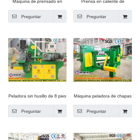
Máquina de prensado en
Prensa en caliente de
caliente de madera
paneles de madera
contrachapada de 30 capas
contrachapada de 15 luces
Preguntar
Preguntar
con sistema automático de
diurnas para la industria del
carga y descarga
papel y productos forestales
Peladora sin husillo de 8 pies
Máquina peladora de chapas
para troncos de diámetro
totalmente automática y
pequeño
ahorradora de energía para
Preguntar
Preguntar
línea de madera
contrachapada