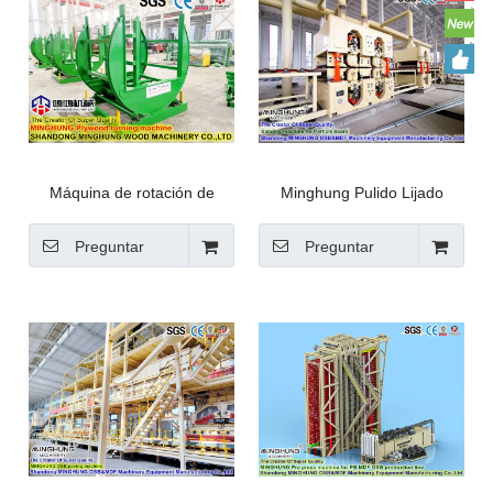
horizontal para madera
Máquina de rotación de
Minghung Pulido Lijado
paneles de láminas de
Grindign Máquina Lijadora
madera contrachapada
para Paneles de Madera
Preguntar
Preguntar
revestida filmada
Tablero de Partículas Tablero
de Aglomerado OSB MDF
HDF Línea de Producción