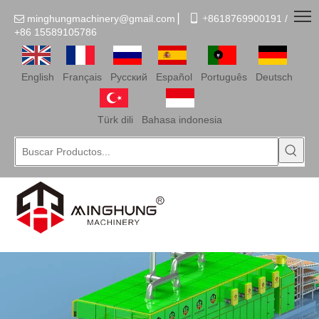
minghungmachinery@gmail.com
▏
 +
8618769900191 /

+86
15589105786
English
Français
Pусский
Español
Português
Deutsch
Türk dili
Bahasa indonesia