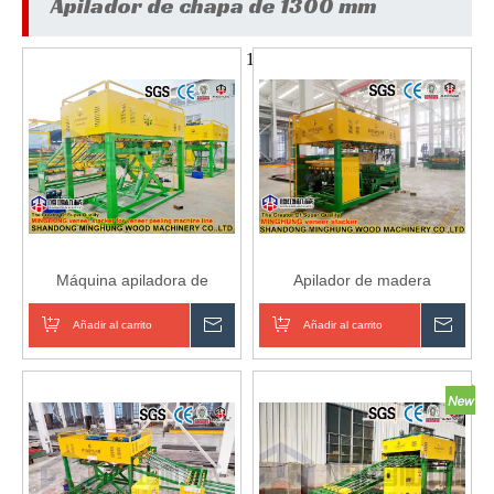
Apilador de chapa de 1300 mm
1
Máquina apiladora de
Apilador de madera
succión de madera
contrachapada paletizador
contrachapada compacta
de madera contrachapada
Añadir al carrito
Preguntar
Añadir al carrito
Pregu
de succión al vacío de alta
velocidad