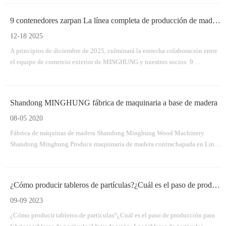
9 contenedores zarpan La línea completa de producción de madera contrachapada de MINGHUNG parte con éxito
12-18 2025
A principios de diciembre de 2025, culminará la estrecha colaboración entre
el equipo de comercio exterior de MINGHUNG y nuestros socios: 9
contenedores completamente cargados con el equipo principal para una línea
de producción de madera contrachapada.
Shandong MINGHUNG fábrica de maquinaria a base de madera
08-05 2020
Fábrica de máquinas de madera Shandong Minghung Wood Machinery
Shandong Minghung Produce maquinaria de madera contrachapada en Linyi
City City, China, dedicada a proporcionar máquinas de alta calidad y
máquinas adecuadas, máquina de chapa, máquina de madera contrachapada,
máquina de empalme de chapa. Máquina seca de variedades, máquina de
¿Cómo producir tableros de partículas?¿Cuál es el paso de producción?
pelado de veneno, madera vywood vly vywwood Vwood vywood
09-09 2023
¿Cómo producir tableros de partículas?¿Cuál es el paso de producción para