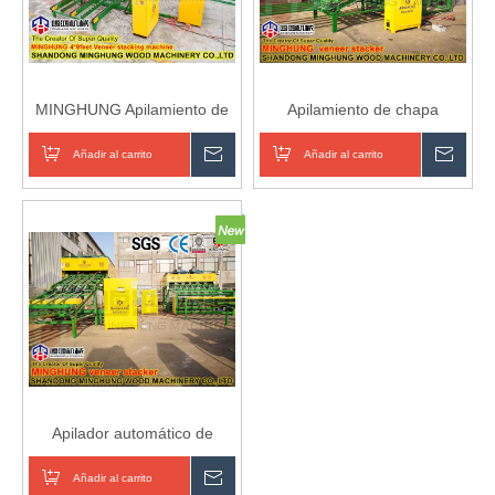
MINGHUNG Apilamiento de
Apilamiento de chapa
chapa
Añadir al carrito
Preguntar
Añadir al carrito
Pregu
Apilador automático de
chapa de núcleo para
producción de chapa
Añadir al carrito
Preguntar