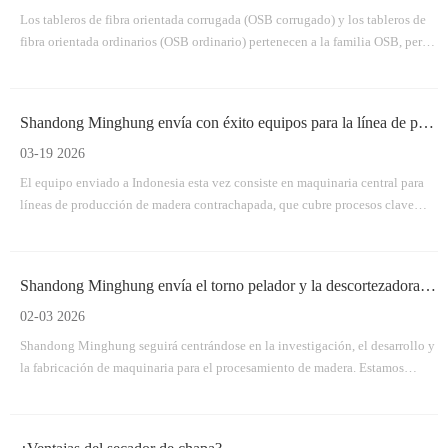
Los tableros de fibra orientada corrugada (OSB corrugado) y los tableros de
fibra orientada ordinarios (OSB ordinario) pertenecen a la familia OSB, pero
son fundamentalmente diferentes en estructura, proceso de fabricación y
aplicación.
Shandong Minghung envía con éxito equipos para la línea de producción de madera contrachapada
03-19 2026
El equipo enviado a Indonesia esta vez consiste en maquinaria central para
líneas de producción de madera contrachapada, que cubre procesos clave
desde el manejo de troncos hasta el procesamiento de paneles terminados.
Shandong Minghung envía el torno pelador y la descortezadora de madera según lo previsto
02-03 2026
Shandong Minghung seguirá centrándose en la investigación, el desarrollo y
la fabricación de maquinaria para el procesamiento de madera. Estamos
comprometidos a construir asociaciones mutuamente beneficiosas a largo
plazo con clientes globales a través de productos confiables, entregas
oportunas y servicio profesional.