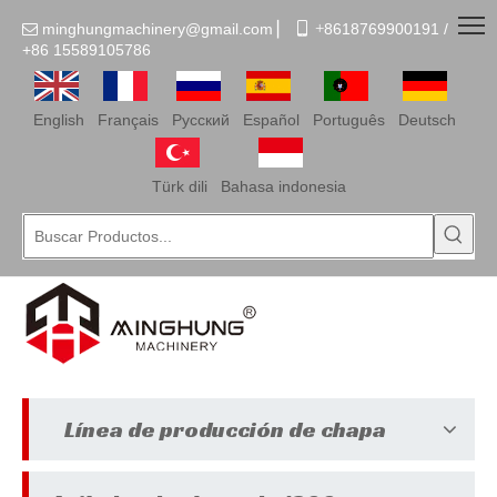
minghungmachinery@gmail.com
▏
 +
8618769900191 /

+86
15589105786
English
Français
Pусский
Español
Português
Deutsch
Türk dili
Bahasa indonesia
Línea de producción de chapa