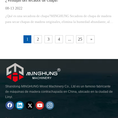
¿Ventajas del secador de chapa?
08-13 2022
¿Qué es una secadora de chapa?MINGHUNG Secadora de chapa de madera
para secar chapas de madera originales, elimina la humedad abundante, al
final, la humedad de la chapa de madera será del 5% al ​​10%, por lo que es
adecuada para fabricar madera contrachapada. Las secadoras de rodillos de
1
2
3
4
...
25
»
chapa son adecuadas para una gran capacidad de secado por día, pueden
tener diferentes longitudes y anchos.
Shandong MINGHUNG Wood Machinery Co., Ltd es un famoso fabricante
de máquinas de madera contrachapada en China, ubicado en la ciudad de
Linyi.