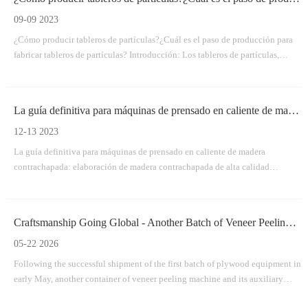
pelado de veneno, madera vywood vly vywwood Vwood vywood
09-09 2023
¿Cómo producir tableros de partículas?¿Cuál es el paso de producción para
fabricar tableros de partículas? Introducción: Los tableros de partículas,
también conocidos como aglomerados, son un material versátil y rentable
ampliamente utilizado en las industrias de la construcción y el mueble.Se
fabrica comprimiendo partículas de madera y adhesivo juntos.
La guía definitiva para máquinas de prensado en caliente de madera contrachapada: elaboración de madera contrachapada de alta calidad
12-13 2023
La guía definitiva para máquinas de prensado en caliente de madera
contrachapada: elaboración de madera contrachapada de alta calidad
Introducción: La madera contrachapada es un material versátil y
ampliamente utilizado en diversas industrias, desde la construcción hasta la
fabricación de muebles.Entre bastidores, las máquinas de prensado en
Craftsmanship Going Global - Another Batch of Veneer Peeling Machine & Auxiliary Equipment Shipped To Qingdao Port
caliente de contrachapado desempeñan un papel crucial en el proceso de
producción.
05-22 2026
Following the successful shipment of the first batch of plywood equipment in
early May, another container of veneer peeling machine and its auxiliary
facilities was smoothly dispatched to Qingdao Port on May 21. The