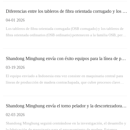
equipment will soon be shipped overseas and delivered to the customer.
Diferencias entre los tableros de fibra orientada corrugado y los tableros de fibra orientada ordinarios
04-01 2026
Los tableros de fibra orientada corrugada (OSB corrugado) y los tableros de
fibra orientada ordinarios (OSB ordinario) pertenecen a la familia OSB, pero
son fundamentalmente diferentes en estructura, proceso de fabricación y
aplicación.
Shandong Minghung envía con éxito equipos para la línea de producción de madera contrachapada
03-19 2026
El equipo enviado a Indonesia esta vez consiste en maquinaria central para
líneas de producción de madera contrachapada, que cubre procesos clave
desde el manejo de troncos hasta el procesamiento de paneles terminados.
Shandong Minghung envía el torno pelador y la descortezadora de madera según lo previsto
02-03 2026
Shandong Minghung seguirá centrándose en la investigación, el desarrollo y
la fabricación de maquinaria para el procesamiento de madera. Estamos