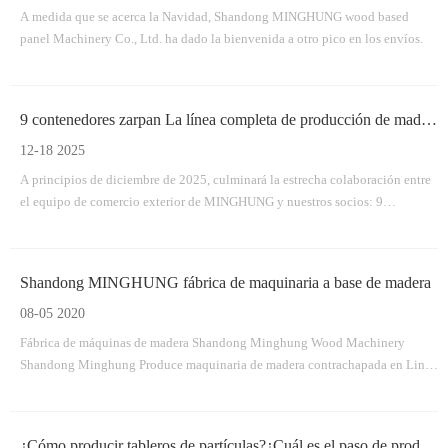
A medida que se acerca la Navidad, Shandong MINGHUNG wood based
panel Machinery Co., Ltd. ha dado la bienvenida a otro pico en los envíos.
9 contenedores zarpan La línea completa de producción de madera contrachapada de MINGHUNG parte con éxito
12-18 2025
A principios de diciembre de 2025, culminará la estrecha colaboración entre
el equipo de comercio exterior de MINGHUNG y nuestros socios: 9
contenedores completamente cargados con el equipo principal para una línea
de producción de madera contrachapada.
Shandong MINGHUNG fábrica de maquinaria a base de madera
08-05 2020
Fábrica de máquinas de madera Shandong Minghung Wood Machinery
Shandong Minghung Produce maquinaria de madera contrachapada en Linyi
City City, China, dedicada a proporcionar máquinas de alta calidad y
máquinas adecuadas, máquina de chapa, máquina de madera contrachapada,
máquina de empalme de chapa. Máquina seca de variedades, máquina de
¿Cómo producir tableros de partículas?¿Cuál es el paso de producción?