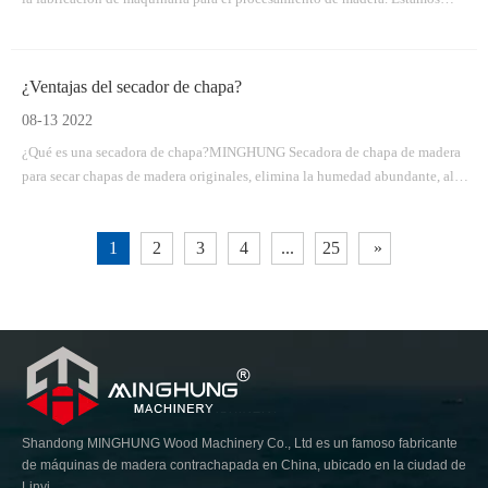
comprometidos a construir asociaciones mutuamente beneficiosas a largo
plazo con clientes globales a través de productos confiables, entregas
oportunas y servicio profesional.
¿Ventajas del secador de chapa?
08-13 2022
¿Qué es una secadora de chapa?MINGHUNG Secadora de chapa de madera
para secar chapas de madera originales, elimina la humedad abundante, al
final, la humedad de la chapa de madera será del 5% al ​​10%, por lo que es
adecuada para fabricar madera contrachapada. Las secadoras de rodillos de
1
2
3
4
...
25
»
chapa son adecuadas para una gran capacidad de secado por día, pueden
tener diferentes longitudes y anchos.
Shandong MINGHUNG Wood Machinery Co., Ltd es un famoso fabricante
de máquinas de madera contrachapada en China, ubicado en la ciudad de
Linyi.