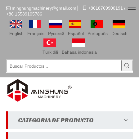
minghungmachinery@gmail.com
▏
 +
8618769900191 /

+86
15589105786
English
Français
Pусский
Español
Português
Deutsch
Türk dili
Bahasa indonesia
CATEGORIA DE PRODUCTO