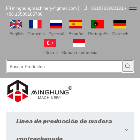
minghungmachinery@gmail.com
▏
 +
8618769900191 /

+86
15589105786
English
Français
Pусский
Español
Português
Deutsch
Türk dili
Bahasa indonesia
Línea de producción de madera
contrachapada