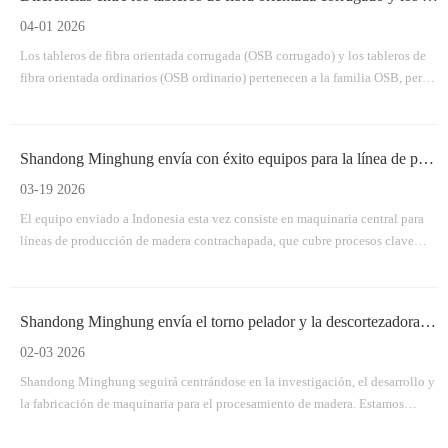
04-01 2026
Los tableros de fibra orientada corrugada (OSB corrugado) y los tableros de
fibra orientada ordinarios (OSB ordinario) pertenecen a la familia OSB, pero
son fundamentalmente diferentes en estructura, proceso de fabricación y
aplicación.
Shandong Minghung envía con éxito equipos para la línea de producción de madera contrachapada
03-19 2026
El equipo enviado a Indonesia esta vez consiste en maquinaria central para
líneas de producción de madera contrachapada, que cubre procesos clave
desde el manejo de troncos hasta el procesamiento de paneles terminados.
Shandong Minghung envía el torno pelador y la descortezadora de madera según lo previsto
02-03 2026
Shandong Minghung seguirá centrándose en la investigación, el desarrollo y
la fabricación de maquinaria para el procesamiento de madera. Estamos
comprometidos a construir asociaciones mutuamente beneficiosas a largo
plazo con clientes globales a través de productos confiables, entregas