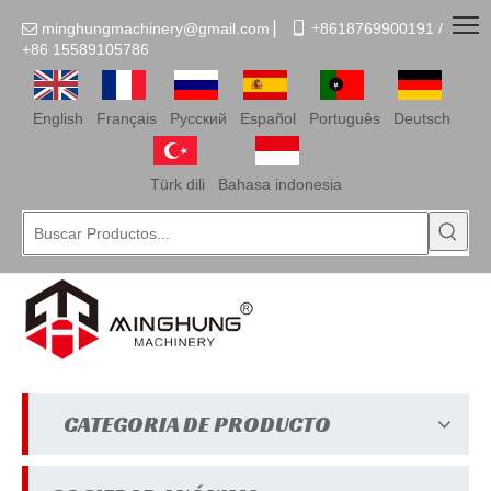
minghungmachinery@gmail.com
▏
 +
8618769900191 /

+86
15589105786
English
Français
Pусский
Español
Português
Deutsch
Türk dili
Bahasa indonesia
CATEGORIA DE PRODUCTO