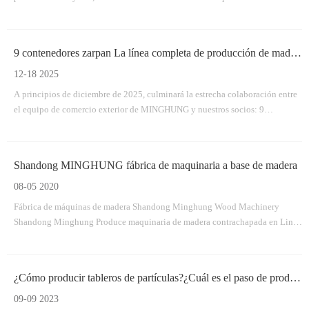
9 contenedores zarpan La línea completa de producción de madera contrachapada de MINGHUNG parte con éxito
12-18 2025
A principios de diciembre de 2025, culminará la estrecha colaboración entre
el equipo de comercio exterior de MINGHUNG y nuestros socios: 9
contenedores completamente cargados con el equipo principal para una línea
de producción de madera contrachapada.
Shandong MINGHUNG fábrica de maquinaria a base de madera
08-05 2020
Fábrica de máquinas de madera Shandong Minghung Wood Machinery
Shandong Minghung Produce maquinaria de madera contrachapada en Linyi
City City, China, dedicada a proporcionar máquinas de alta calidad y
máquinas adecuadas, máquina de chapa, máquina de madera contrachapada,
máquina de empalme de chapa. Máquina seca de variedades, máquina de
¿Cómo producir tableros de partículas?¿Cuál es el paso de producción?
pelado de veneno, madera vywood vly vywwood Vwood vywood
09-09 2023