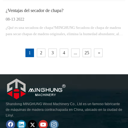
oportunas y servicio profesional.
¿Ventajas del secador de chapa?
08-13 2022
¿Qué es una secadora de chapa?MINGHUNG Secadora de chapa de madera
para secar chapas de madera originales, elimina la humedad abundante, al
final, la humedad de la chapa de madera será del 5% al ​​10%, por lo que es
adecuada para fabricar madera contrachapada. Las secadoras de rodillos de
1
2
3
4
...
25
»
chapa son adecuadas para una gran capacidad de secado por día, pueden
tener diferentes longitudes y anchos.
Shandong MINGHUNG Wood Machinery Co., Ltd es un famoso fabricante
de máquinas de madera contrachapada en China, ubicado en la ciudad de
Linyi.