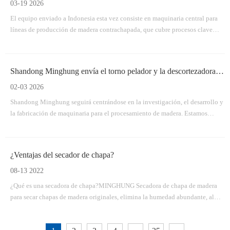
03-19 2026
El equipo enviado a Indonesia esta vez consiste en maquinaria central para
líneas de producción de madera contrachapada, que cubre procesos clave
desde el manejo de troncos hasta el procesamiento de paneles terminados.
Shandong Minghung envía el torno pelador y la descortezadora de madera según lo previsto
02-03 2026
Shandong Minghung seguirá centrándose en la investigación, el desarrollo y
la fabricación de maquinaria para el procesamiento de madera. Estamos
comprometidos a construir asociaciones mutuamente beneficiosas a largo
plazo con clientes globales a través de productos confiables, entregas
oportunas y servicio profesional.
¿Ventajas del secador de chapa?
08-13 2022
¿Qué es una secadora de chapa?MINGHUNG Secadora de chapa de madera
para secar chapas de madera originales, elimina la humedad abundante, al
final, la humedad de la chapa de madera será del 5% al ​​10%, por lo que es
adecuada para fabricar madera contrachapada. Las secadoras de rodillos de