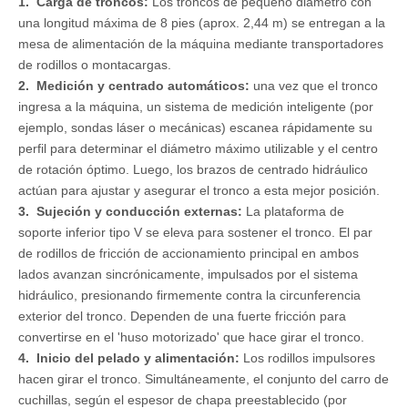
1. Carga de troncos:
Los troncos de pequeño diámetro con
una longitud máxima de 8 pies (aprox. 2,44 m) se entregan a la
mesa de alimentación de la máquina mediante transportadores
de rodillos o montacargas.
2. Medición y centrado automáticos:
una vez que el tronco
ingresa a la máquina, un sistema de medición inteligente (por
ejemplo, sondas láser o mecánicas) escanea rápidamente su
perfil para determinar el diámetro máximo utilizable y el centro
de rotación óptimo. Luego, los brazos de centrado hidráulico
actúan para ajustar y asegurar el tronco a esta mejor posición.
3. Sujeción y conducción externas:
La plataforma de
soporte inferior tipo V se eleva para sostener el tronco. El par
de rodillos de fricción de accionamiento principal en ambos
lados avanzan sincrónicamente, impulsados ​​por el sistema
hidráulico, presionando firmemente contra la circunferencia
exterior del tronco. Dependen de una fuerte fricción para
convertirse en el 'huso motorizado' que hace girar el tronco.
4. Inicio del pelado y alimentación:
Los rodillos impulsores
hacen girar el tronco. Simultáneamente, el conjunto del carro de
cuchillas, según el espesor de chapa preestablecido (por