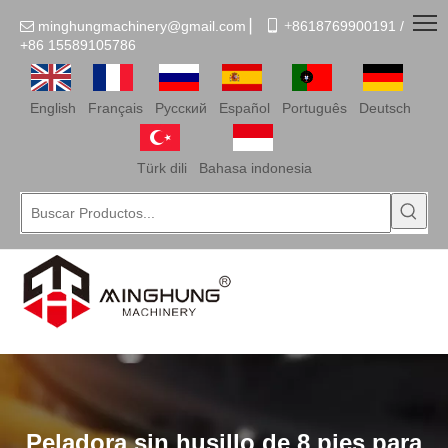
minghungmachinery@gmail.com
▏
 +
8618769900191 /

+86
15589105786
English
Français
Pусский
Español
Português
Deutsch
Türk dili
Bahasa indonesia
Peladora sin husillo de 8 pies para