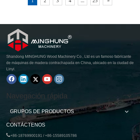
1
2
3
4
...
25
»
chapa son adecuadas para una gran capacidad de secado por día, pueden
tener diferentes longitudes y anchos.
Shandong MINGHUNG Wood Machinery Co., Ltd es un famoso fabricante
de máquinas de madera contrachapada en China, ubicado en la ciudad de
Linyi.
Navegación rápida
GRUPOS DE PRODUCTOS
CONTÁCTENOS

+86-18769900191 / +86-15589105786