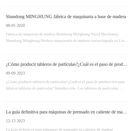
de producción de madera contrachapada.
Shandong MINGHUNG fábrica de maquinaria a base de madera
08-05 2020
Fábrica de máquinas de madera Shandong Minghung Wood Machinery
Shandong Minghung Produce maquinaria de madera contrachapada en Linyi
City City, China, dedicada a proporcionar máquinas de alta calidad y
máquinas adecuadas, máquina de chapa, máquina de madera contrachapada,
máquina de empalme de chapa. Máquina seca de variedades, máquina de
¿Cómo producir tableros de partículas?¿Cuál es el paso de producción?
pelado de veneno, madera vywood vly vywwood Vwood vywood
09-09 2023
¿Cómo producir tableros de partículas?¿Cuál es el paso de producción para
fabricar tableros de partículas? Introducción: Los tableros de partículas,
también conocidos como aglomerados, son un material versátil y rentable
ampliamente utilizado en las industrias de la construcción y el mueble.Se
fabrica comprimiendo partículas de madera y adhesivo juntos.
La guía definitiva para máquinas de prensado en caliente de madera contrachapada: elaboración de madera contrachapada de alta calidad
12-13 2023
La guía definitiva para máquinas de prensado en caliente de madera