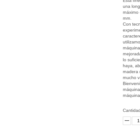
Esta lín
una long
máximo d
mm.
Con tecn
experime
caracte
utilizam
máquinas
mejorada
lo sufic
haya, ab
madera m
mucho va
Bienveni
máquina 
máquina 
Cantidad