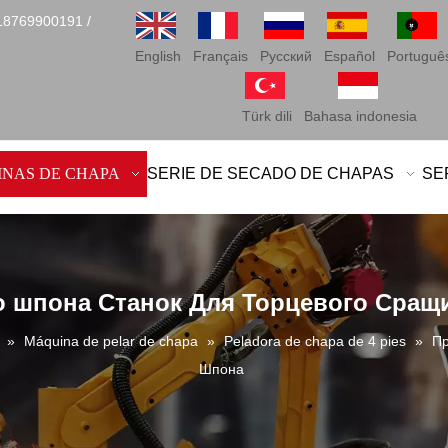
18769900191 /
English
Français
Pусский
Español
Portuguê
Türk dili
Bahasa indonesia
INAS DE CHAPA
SERIE DE SECADO DE CHAPAS
SE
 шпона Станок Для Торцевого Сращ
a
»
Máquina de pelar de chapa
»
Peladora de chapa de 4 pies
»
Пр
Шпона