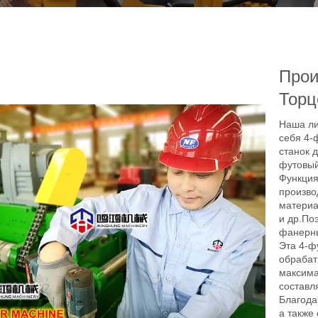
Прои
Торц
Наша ли
себя 4-
станок 
футовый
Функция
произво
материа
и др.По
фанерны
Эта 4-ф
обрабат
максима
составля
Благода
а также