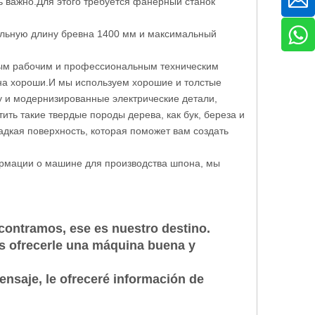
ь важно.Для этого требуется фанерный станок
альную длину бревна 1400 мм и максимальный
ным рабочим и профессиональным техническим
на хороши.И мы используем хорошие и толстые
у и модернизированные электрические детали,
ь такие твердые породы дерева, как бук, береза ​​и
адкая поверхность, которая поможет вам создать
ормации о машине для производства шпона, мы
contramos, ese es nuestro destino.
s ofrecerle una máquina buena y
nsaje, le ofreceré información de