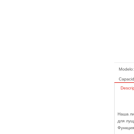
Modelo:
Capacid
Descri
Наша ли
для лущ
Функция