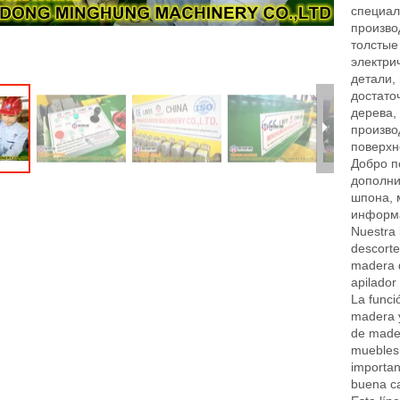
специал
произво
толстые
электри
детали,
достато
дерева, 
a cortadora
Máquina descortezadora de
Máquina descortez
произво
 borde de
troncos de madera para el
para la fabricación d
поверхн
achapada
procesamiento de chapa de
de troncos de mad
Добро п
materia prima
дополни
шпона, 
информ
Nuestra 
descorte
madera d
apilador
La funci
madera 
de mader
muebles 
importan
buena ca