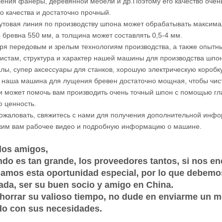
ления фанеры, деревянной мебели и др.Поэтому его качество очен
о качества и достаточно прочный.
утовая линия по производству шпона может обрабатывать максим
 бревна 550 мм, а толщина может составлять 0,5-4 мм.
ря передовым и зрелым технологиям производства, а также опыт
истам, структура и характер нашей машины для производства шпо
лы, супер аксессуары для станков, хорошую электрическую коробк
 наша машина для лущения бревен достаточно мощная, чтобы чистит
 и может помочь вам производить очень точный шпон с помощью гл
 ценность.
ожаловать, свяжитесь с нами для получения дополнительной инф
им вам рабочее видео и подробную информацию о машине.
dos amigos,
do es tan grande, los proveedores tantos, si nos en
amos esta oportunidad especial, por lo que debemo
da, ser su buen socio y amigo en China.
horrar su valioso tiempo, no dude en enviarme un me
do con sus necesidades.