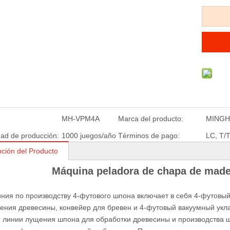
MH-VPM4A
Marca del producto:
MING
ad de producción:
1000 juegos/año
Términos de pago:
LC, T/
pción del Producto
Máquina peladora de chapa de made
ния по производству 4-футового шпона включает в себя 4-футовый
ения древесины, конвейер для бревен и 4-футовый вакуумный укл
 линии лущения шпона для обработки древесины и производства ш