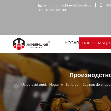
minghungmachinery@gmail.com
▏
 +
86

+86
15589105786
HOGAR
SERIE DE MÁQU
Производство
Usted está aquí:
Hogar
»
Serie de máquinas de chap