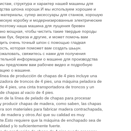
истам, структура и характер нашей машины для
дства шпона хороши.И мы используем хорошие и
 материалы, супер аксессуары для станков, хорошую
ческую коробку и модернизированные электрические
 поэтому наша машина для лущения бревен
чно мощная, чтобы чистить такие твердые породы
как бук, береза ​​​​и другие, и может помочь вам
adora
Máquina de secado de chapa
Máquina de prensado en
дить очень точный шпон с помощью гладкая
e chapa
de madera Máquina de
caliente hidráulica de alta
ость, которая поможет вам создать шььун.
era
chapa de cara
presión para madera
ожаловать, свяжитесь с нами для получения
contrachapada
тельной информации о машине для производства
мы предложим вам рабочее видео и подробную
ацию о машине.
línea de producción de chapas de 4 pies incluye una
zadora de troncos de 4 pies, una máquina peladora de
e 4 pies, una cinta transportadora de troncos y un
 de chapas al vacío de 4 pies.
ón de la línea de pelado de chapas para procesar
y producir chapas de madera, como saben, las chapas
a son materiales para fabricar madera contrachapada,
de madera y otros.Así que su calidad es muy
te.Esto requiere que la máquina de enchapado sea de
lidad y lo suficientemente fuerte.