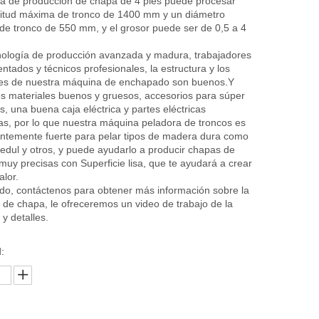
ea de producción de chapa de 4 pies puede procesar
itud máxima de tronco de 1400 mm y un diámetro
e tronco de 550 mm, y el grosor puede ser de 0,5 a 4
ología de producción avanzada y madura, trabajadores
ntados y técnicos profesionales, la estructura y los
res de nuestra máquina de enchapado son buenos.Y
os materiales buenos y gruesos, accesorios para súper
, una buena caja eléctrica y partes eléctricas
s, por lo que nuestra máquina peladora de troncos es
ientemente fuerte para pelar tipos de madera dura como
edul y otros, y puede ayudarlo a producir chapas de
uy precisas con Superficie lisa, que te ayudará a crear
lor.
do, contáctenos para obtener más información sobre la
de chapa, le ofreceremos un video de trabajo de la
y detalles.
: