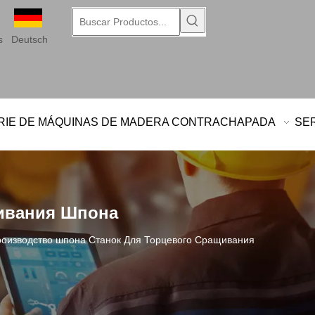
s
Deutsch
RIE DE MÁQUINAS DE MADERA CONTRACHAPADA
SER
ивания Шпона
оизводство шпона Станок Для Торцевого Сращивания