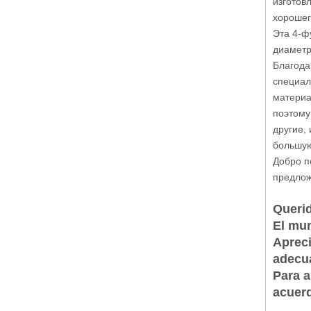
изготов
хорошег
Эта 4-ф
диаметр
Благода
специал
материа
поэтому
другие,
большую
Добро п
предлож
Queri
El mun
Apreci
adecua
Para a
acuer